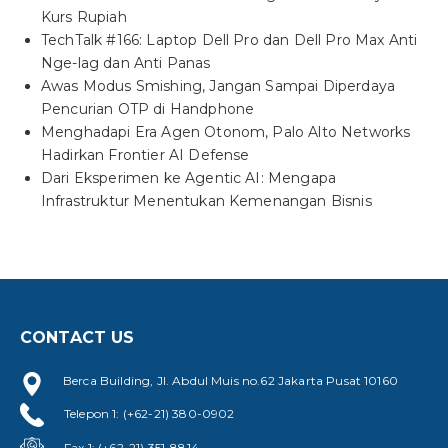
Kurs Rupiah
TechTalk #166: Laptop Dell Pro dan Dell Pro Max Anti
Nge-lag dan Anti Panas
Awas Modus Smishing, Jangan Sampai Diperdaya
Pencurian OTP di Handphone
Menghadapi Era Agen Otonom, Palo Alto Networks
Hadirkan Frontier AI Defense
Dari Eksperimen ke Agentic AI: Mengapa
Infrastruktur Menentukan Kemenangan Bisnis
CONTACT US
Berca Building, Jl. Abdul Muis no.62 Jakarta Pusat 10160
Telepon 1: (+62-21) 380-0902
Fax 1: (+62-21) 351-8814