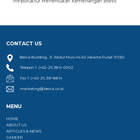
Infrastruktur Menentukan Kemenangan Bisnis
CONTACT US
Berca Building, Jl. Abdul Muis no.62 Jakarta Pusat 10160
Telepon 1: (+62-21) 380-0902
Fax 1: (+62-21) 351-8814
marketing@berca.co.id
MENU
HOME
ABOUT US
ARTICLES & NEWS
CAREER