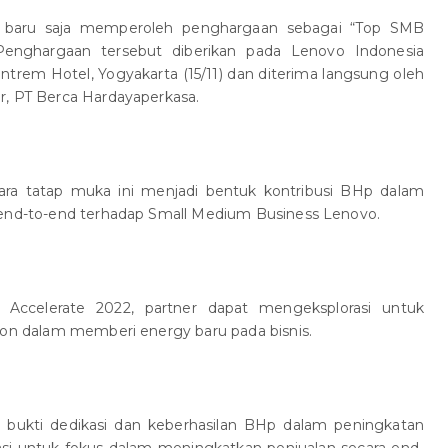
 baru saja memperoleh penghargaan sebagai “Top SMB
Penghargaan tersebut diberikan pada Lenovo Indonesia
ntrem Hotel, Yogyakarta (15/11) dan diterima langsung oleh
r, PT Berca Hardayaperkasa.
ara tatap muka ini menjadi bentuk kontribusi BHp dalam
 end-to-end terhadap Small Medium Business Lenovo.
ccelerate 2022, partner dapat mengeksplorasi untuk
ion dalam memberi energy baru pada bisnis.
 bukti dedikasi dan keberhasilan BHp dalam peningkatan
asi untuk fokus dalam meningkatkan penjualan secara end-