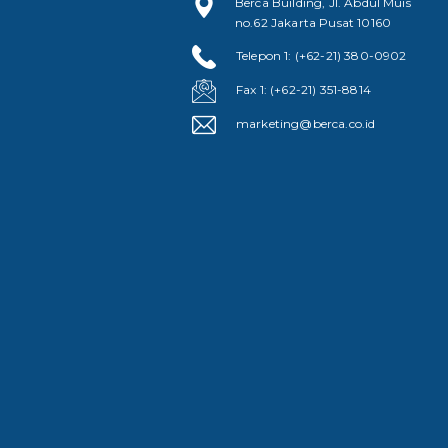
Berca Building, Jl. Abdul Muis
no.62 Jakarta Pusat 10160
Telepon 1: (+62-21) 380-0902
Fax 1: (+62-21) 351-8814
marketing@berca.co.id