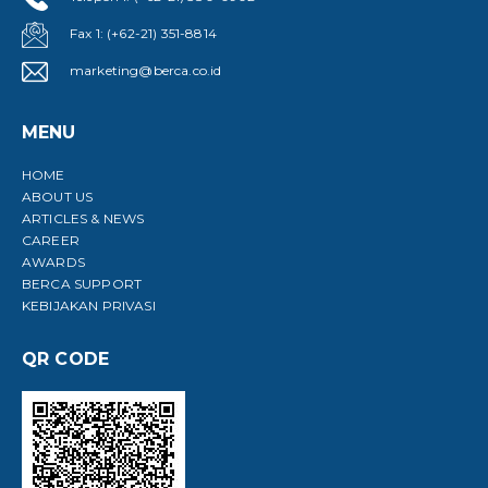
Fax 1: (+62-21) 351-8814
marketing@berca.co.id
MENU
HOME
ABOUT US
ARTICLES & NEWS
CAREER
AWARDS
BERCA SUPPORT
KEBIJAKAN PRIVASI
QR CODE