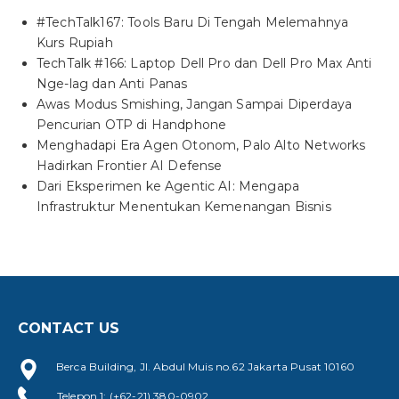
#TechTalk167: Tools Baru Di Tengah Melemahnya
Kurs Rupiah
TechTalk #166: Laptop Dell Pro dan Dell Pro Max Anti
Nge-lag dan Anti Panas
Awas Modus Smishing, Jangan Sampai Diperdaya
Pencurian OTP di Handphone
Menghadapi Era Agen Otonom, Palo Alto Networks
Hadirkan Frontier AI Defense
Dari Eksperimen ke Agentic AI: Mengapa
Infrastruktur Menentukan Kemenangan Bisnis
CONTACT US
Berca Building, Jl. Abdul Muis no.62 Jakarta Pusat 10160
Telepon 1: (+62-21) 380-0902