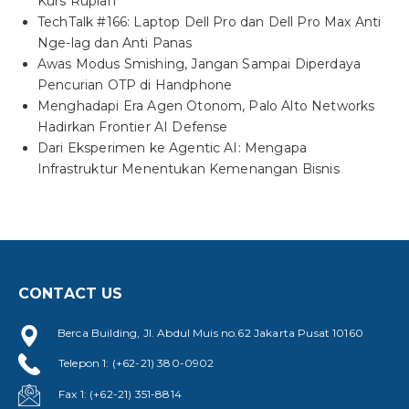
Kurs Rupiah
TechTalk #166: Laptop Dell Pro dan Dell Pro Max Anti
Nge-lag dan Anti Panas
Awas Modus Smishing, Jangan Sampai Diperdaya
Pencurian OTP di Handphone
Menghadapi Era Agen Otonom, Palo Alto Networks
Hadirkan Frontier AI Defense
Dari Eksperimen ke Agentic AI: Mengapa
Infrastruktur Menentukan Kemenangan Bisnis
CONTACT US
Berca Building, Jl. Abdul Muis no.62 Jakarta Pusat 10160
Telepon 1: (+62-21) 380-0902
Fax 1: (+62-21) 351-8814