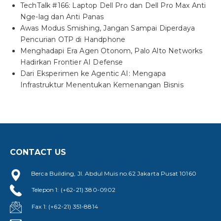
TechTalk #166: Laptop Dell Pro dan Dell Pro Max Anti
Nge-lag dan Anti Panas
Awas Modus Smishing, Jangan Sampai Diperdaya
Pencurian OTP di Handphone
Menghadapi Era Agen Otonom, Palo Alto Networks
Hadirkan Frontier AI Defense
Dari Eksperimen ke Agentic AI: Mengapa
Infrastruktur Menentukan Kemenangan Bisnis
CONTACT US
Berca Building, Jl. Abdul Muis no.62 Jakarta Pusat 10160
Telepon 1: (+62-21) 380-0902
Fax 1: (+62-21) 351-8814