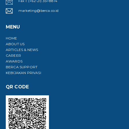
Fax 1: (+62-21) 351-8814
marketing@berca.co.id
MENU
HOME
ABOUT US
ARTICLES & NEWS
CAREER
AWARDS
BERCA SUPPORT
KEBIJAKAN PRIVASI
QR CODE