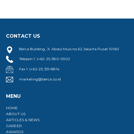
CONTACT US
Berca Building, Jl. Abdul Muis no.62 Jakarta Pusat 10160
Telepon 1: (+62-21) 380-0902
Fax 1: (+62-21) 351-8814
marketing@berca.co.id
MENU
HOME
ABOUT US
ARTICLES & NEWS
CAREER
AWARDS