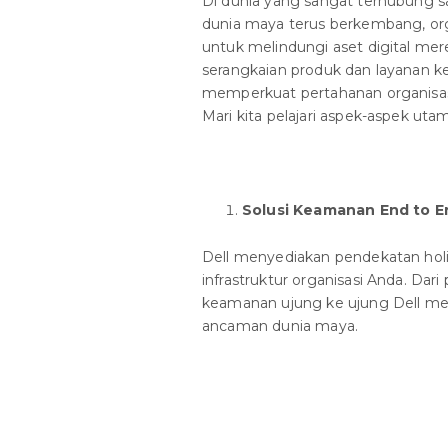
Di dunia yang sangat terhubung sa
dunia maya terus berkembang, or
untuk melindungi aset digital me
serangkaian produk dan layanan 
memperkuat pertahanan organisasi
Mari kita pelajari aspek-aspek ut
Solusi Keamanan End to E
Dell menyediakan pendekatan holi
infrastruktur organisasi Anda. Dar
keamanan ujung ke ujung Dell me
ancaman dunia maya.