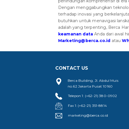
perlindungan komprehensif di era
Dengan menggabungkan teknologi
terhadap inovasi yang berkelanjut
butuhkan untuk menavigasi lanska
adalah yang terpenting, Berca Ha
keamanan data
Anda dari awal 
Marketing@berca.co.id
atau
Wh
CONTACT US
Berca Building, Jl. Abdul Muis
no.62 Jakarta Pusat 10160
Telepon 1: (+62-21) 380-0902
Fax 1: (+62-21) 351-8814
marketing@berca.co.id