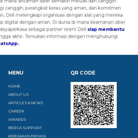
 di mana ancaman siber semakin meluas dan canggih.
 canggih, perangkat keras yang aman, dan komitmen
an, Dell melengkapi organisasi dengan alat yang mereka
p digital dengan aman. Di dunia di mana keamanan siber
rdayaperkasa sebagai partner resmi Dell
siap membantu
hingga akhir. Temukan informasi dengan menghubungi
atsApp.
MENU
QR CODE
HOME
ABOUT US
ARTICLES & NEWS
CAREER
AWARDS
BERCA SUPPORT
KEBIJAKAN PRIVASI