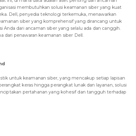
at ini, di mana data adalah aset penting dan ancaman
ganisasi membutuhkan solusi keamanan siber yang kuat
reka. Dell, penyedia teknologi terkemuka, menawarkan
keamanan siber yang komprehensif yang dirancang untuk
 Anda dari ancaman siber yang selalu ada dan canggih.
ama dari penawaran keamanan siber Dell.
nd
stik untuk keamanan siber, yang mencakup setiap lapisan
i perangkat keras hingga perangkat lunak dan layanan, solusi
nciptakan pertahanan yang kohesif dan tangguh terhadap