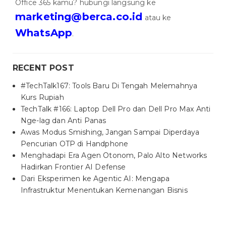
Office 365 kamu? hubungi langsung ke
marketing@berca.co.id
atau ke
WhatsApp
.
RECENT POST
#TechTalk167: Tools Baru Di Tengah Melemahnya
Kurs Rupiah
TechTalk #166: Laptop Dell Pro dan Dell Pro Max Anti
Nge-lag dan Anti Panas
Awas Modus Smishing, Jangan Sampai Diperdaya
Pencurian OTP di Handphone
Menghadapi Era Agen Otonom, Palo Alto Networks
Hadirkan Frontier AI Defense
Dari Eksperimen ke Agentic AI: Mengapa
Infrastruktur Menentukan Kemenangan Bisnis