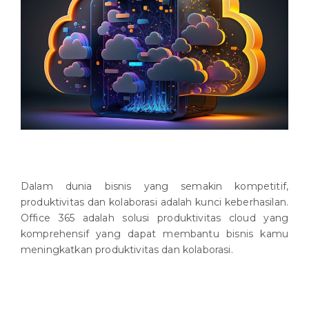
Dalam dunia bisnis yang semakin kompetitif,
produktivitas dan kolaborasi adalah kunci keberhasilan.
Office 365 adalah solusi produktivitas cloud yang
komprehensif yang dapat membantu bisnis kamu
meningkatkan produktivitas dan kolaborasi.