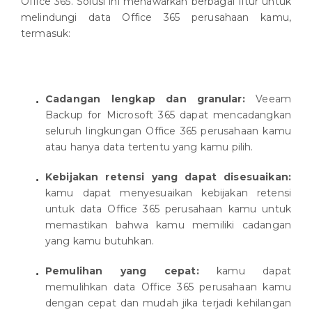
Office 365. Solusi ini menawarkan berbagai fitur untuk
melindungi data Office 365 perusahaan kamu,
termasuk:
Cadangan lengkap dan granular:
Veeam
Backup for Microsoft 365 dapat mencadangkan
seluruh lingkungan Office 365 perusahaan kamu
atau hanya data tertentu yang kamu pilih.
Kebijakan retensi yang dapat disesuaikan:
kamu dapat menyesuaikan kebijakan retensi
untuk data Office 365 perusahaan kamu untuk
memastikan bahwa kamu memiliki cadangan
yang kamu butuhkan.
Pemulihan yang cepat:
kamu dapat
memulihkan data Office 365 perusahaan kamu
dengan cepat dan mudah jika terjadi kehilangan