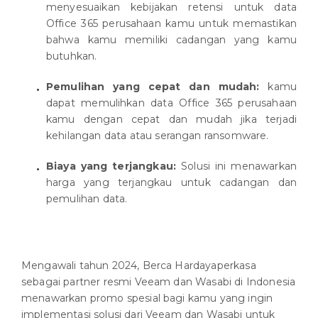
menyesuaikan kebijakan retensi untuk data
Office 365 perusahaan kamu untuk memastikan
bahwa kamu memiliki cadangan yang kamu
butuhkan.
Pemulihan yang cepat dan mudah:
kamu
dapat memulihkan data Office 365 perusahaan
kamu dengan cepat dan mudah jika terjadi
kehilangan data atau serangan ransomware.
Biaya yang terjangkau:
Solusi ini menawarkan
harga yang terjangkau untuk cadangan dan
pemulihan data.
Mengawali tahun 2024, Berca Hardayaperkasa
sebagai partner resmi Veeam dan Wasabi di Indonesia
menawarkan promo spesial bagi kamu yang ingin
implementasi solusi dari Veeam dan Wasabi untuk