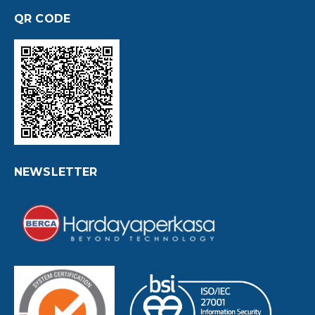
QR CODE
NEWSLETTER