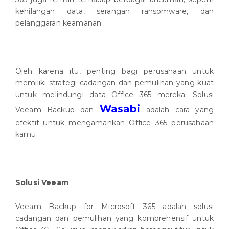
kehilangan data, serangan ransomware, dan
pelanggaran keamanan.
Oleh karena itu, penting bagi perusahaan untuk
memiliki strategi cadangan dan pemulihan yang kuat
untuk melindungi data Office 365 mereka. Solusi
Wasabi
Veeam Backup dan
adalah cara yang
efektif untuk mengamankan Office 365 perusahaan
kamu.
Solusi Veeam
Veeam Backup for Microsoft 365 adalah solusi
cadangan dan pemulihan yang komprehensif untuk