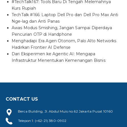
#TechTalk167: Tools Baru Di Tengah Melemahnya
Kurs Rupiah
TechTalk #166: Laptop Dell Pro dan Dell Pro Max Anti
Nge-lag dan Anti Panas
Awas Modus Smishing, Jangan Sampai Diperdaya
Pencurian OTP di Handphone
Menghadapi Era Agen Otonom, Palo Alto Networks
Hadirkan Frontier AI Defense
Dari Eksperimen ke Agentic AI: Mengapa
Infrastruktur Menentukan Kemenangan Bisnis
CONTACT US
Berca Building, Jl. Abdul Muis no.62 Jakarta Pusat 10160
Telepon 1: (+62-21) 380-0902