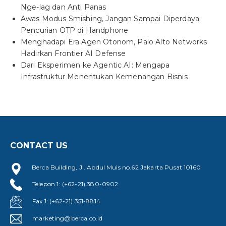
Nge-lag dan Anti Panas
Awas Modus Smishing, Jangan Sampai Diperdaya
Pencurian OTP di Handphone
Menghadapi Era Agen Otonom, Palo Alto Networks
Hadirkan Frontier AI Defense
Dari Eksperimen ke Agentic AI: Mengapa
Infrastruktur Menentukan Kemenangan Bisnis
CONTACT US
Berca Building, Jl. Abdul Muis no.62 Jakarta Pusat 10160
Telepon 1: (+62-21) 380-0902
Fax 1: (+62-21) 351-8814
marketing@berca.co.id