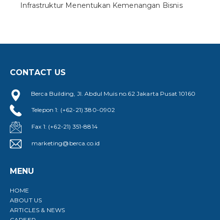
Infrastruktur Menentukan Kemenangan Bisnis
CONTACT US
Berca Building, Jl. Abdul Muis no.62 Jakarta Pusat 10160
Telepon 1: (+62-21) 380-0902
Fax 1: (+62-21) 351-8814
marketing@berca.co.id
MENU
HOME
ABOUT US
ARTICLES & NEWS
CAREER