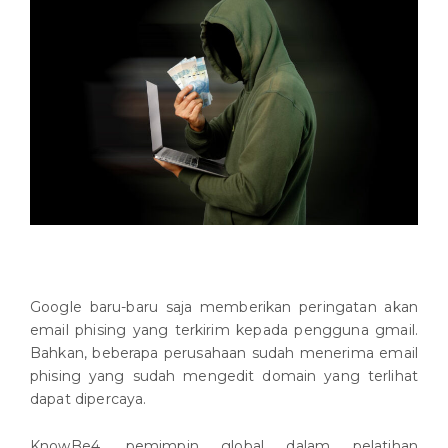
Google baru-baru saja memberikan peringatan akan
email phising yang terkirim kepada pengguna gmail.
Bahkan, beberapa perusahaan sudah menerima email
phising yang sudah mengedit domain yang terlihat
dapat dipercaya.
KnowBe4, pemimpin global dalam pelatihan