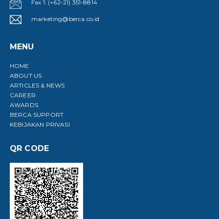
Fax 1: (+62-21) 351-8814
marketing@berca.co.id
MENU
HOME
ABOUT US
ARTICLES & NEWS
CAREER
AWARDS
BERCA SUPPORT
KEBIJAKAN PRIVASI
QR CODE