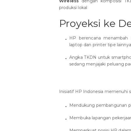
Wireless
dengan komposisi 
produksi lokal
Proyeksi ke D
HP berencana menambah le
laptop dan printer tipe lainn
Angka TKDN untuk smartphon
sedang menjajaki peluang p
Inisiatif HP Indonesia memenuhi s
Mendukung pembangunan pabr
Membuka lapangan pekerjaa
Memperkuat posisi HP dalam 