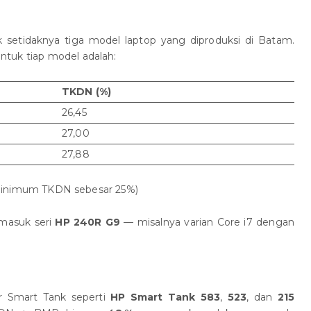
etidaknya tiga model laptop yang diproduksi di Batam.
tuk tiap model adalah:
TKDN (%)
26,45
27,00
27,88
ai minimum TKDN sebesar 25%)
rmasuk seri
HP 240R G9
— misalnya varian Core i7 dengan
r Smart Tank seperti
HP Smart Tank 583
,
523
, dan
215