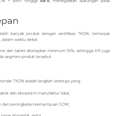
TKDN + BMP hingga
48 %
, menegaskan dukungan pada
epan
bih banyak produk dengan sertifikasi TKDN, termasuk
ya, dalam waktu dekat
e dan tablet ditetapkan minimum 35%, sehingga HP juga
ada segmen produk tersebut
tandar TKDN adalah langkah strategis yang:
ik dan ekosistem manufaktur lokal,
n dan peningkatan kemampuan SDM,
pasar domestik, serta