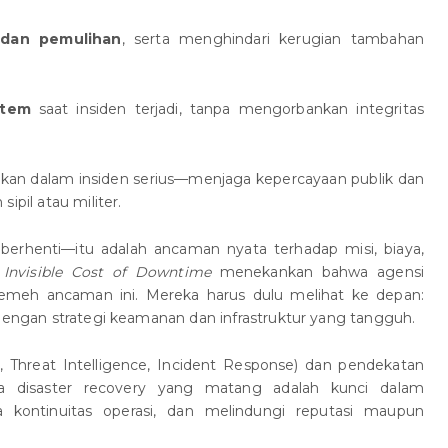
 dan pemulihan
, serta menghindari kerugian tambahan
stem
saat insiden terjadi, tanpa mengorbankan integritas
kan dalam insiden serius—menjaga kepercayaan publik dan
ipil atau militer.
erhenti—itu adalah ancaman nyata terhadap misi, biaya,
 Invisible Cost of Downtime
menekankan bahwa agensi
remeh ancaman ini. Mereka harus dulu melihat ke depan:
 dengan strategi keamanan dan infrastruktur yang tangguh.
S, Threat Intelligence, Incident Response) dan pendekatan
erta disaster recovery yang matang adalah kunci dalam
kontinuitas operasi, dan melindungi reputasi maupun