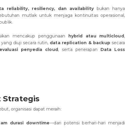
a reliability, resiliency, dan availability
bukan hanya
kebutuhan mutlak untuk menjaga kontinuitas operasional,
ublik.
dasikan mencakup penggunaan
hybrid atau multicloud
,
yang diuji secara rutin,
data replication & backup
secara
evaluasi penyedia cloud
, serta penerapan
Data Loss
 Strategis
but, organisasi dapat meraih:
lam durasi downtime
—dari potensi berhari-hari menjadi