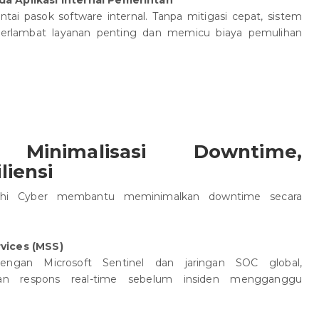
a Aplikasi Internal Pemerintah
ai pasok software internal. Tanpa mitigasi cepat, sistem
perlambat layanan penting dan memicu biaya pemulihan
 Minimalisasi Downtime,
liensi
achi Cyber membantu meminimalkan downtime secara
vices (MSS)
engan Microsoft Sentinel dan jaringan SOC global,
an respons real-time sebelum insiden mengganggu