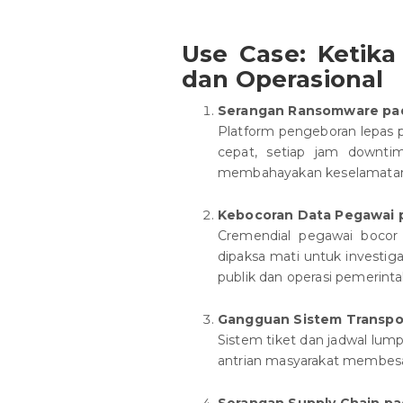
Use Case: Ketik
dan Operasional
Serangan Ransomware pada
Platform pengeboran lepas p
cepat, setiap jam downtim
membahayakan keselamatan 
Kebocoran Data Pegawai 
Cremendial pegawai bocor d
dipaksa mati untuk invest
publik dan operasi pemerinta
Gangguan Sistem Transpor
Sistem tiket dan jadwal lump
antrian masyarakat membesar