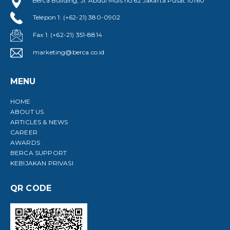
Berca Building, Jl. Abdul Muis no.62 Jakarta Pusat 10160
Telepon 1: (+62-21) 380-0902
Fax 1: (+62-21) 351-8814
marketing@berca.co.id
MENU
HOME
ABOUT US
ARTICLES & NEWS
CAREER
AWARDS
BERCA SUPPORT
KEBIJAKAN PRIVASI
QR CODE