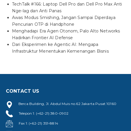
TechTalk #166: Laptop Dell Pro dan Dell Pro Max Anti
Nge-lag dan Anti Panas
Awas Modus Smishing, Jangan Sampai Diperdaya
Pencurian OTP di Handphone
Menghadapi Era Agen Otonom, Palo Alto Networks
Hadirkan Frontier AI Defense
Dari Eksperimen ke Agentic AI: Mengapa
Infrastruktur Menentukan Kemenangan Bisnis
CONTACT US
Berca Building, Jl. Abdul Muis no.62 Jakarta Pusat 10160
Telepon 1: (+62-21) 380-0902
Fax 1: (+62-21) 351-8814