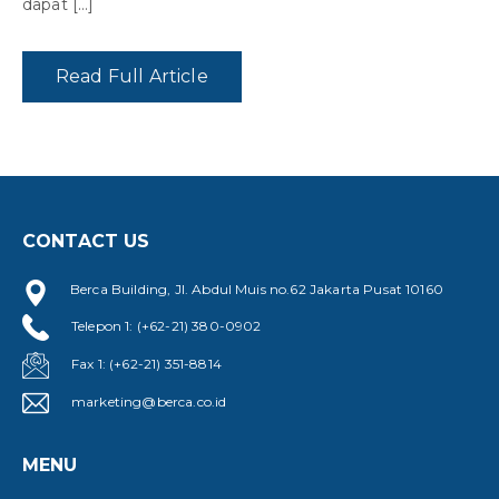
dapat […]
Read Full Article
CONTACT US
Berca Building, Jl. Abdul Muis no.62 Jakarta Pusat 10160
Telepon 1: (+62-21) 380-0902
Fax 1: (+62-21) 351-8814
marketing@berca.co.id
MENU