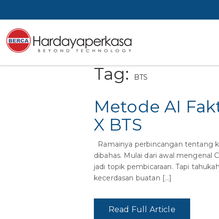
Tag:
BTS
Metode AI Fak
X BTS
Ramainya perbincangan tentang kon
dibahas. Mulai dari awal mengenal 
jadi topik pembicaraan. Tapi tahu
kecerdasan buatan […]
Read Full Article