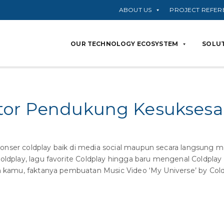
ABOUT US
PROJECT REFER
OUR TECHNOLOGY ECOSYSTEM
SOLUT
tor Pendukung Kesuksesa
ser coldplay baik di media social maupun secara langsung me
Coldplay, lagu favorite Coldplay hingga baru mengenal Coldpl
kah kamu, faktanya pembuatan Music Video ‘My Universe’ by 