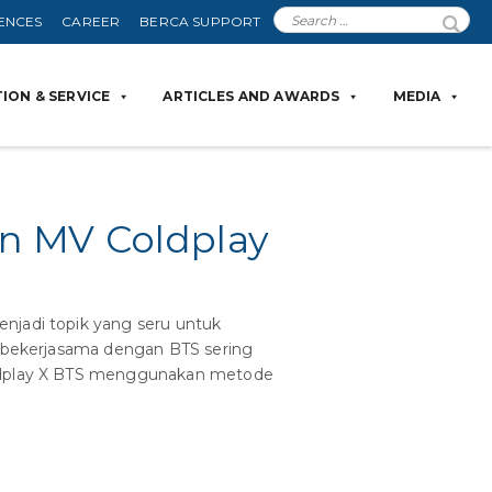
ENCES
CAREER
BERCA SUPPORT
ION & SERVICE
ARTICLES AND AWARDS
MEDIA
n MV Coldplay
njadi topik yang seru untuk
ay bekerjasama dengan BTS sering
Coldplay X BTS menggunakan metode