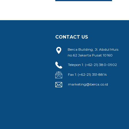
CONTACT US
Berca Building, Jl. Abdul Muis
no.62 Jakarta Pusat 10160
Telepon 1: (+62-21) 380-0902
Fax 1: (+62-21) 351-8814
marketing@berca.co.id