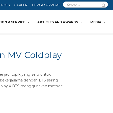
ENCES
CAREER
BERCA SUPPORT
ION & SERVICE
ARTICLES AND AWARDS
MEDIA
n MV Coldplay
njadi topik yang seru untuk
ay bekerjasama dengan BTS sering
Coldplay X BTS menggunakan metode