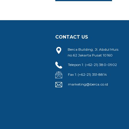
CONTACT US
Berca Building, Jl. Abdul Muis
no.62 Jakarta Pusat 10160
Telepon 1: (+62-21) 380-0902
Fax 1: (+62-21) 351-8814
marketing@berca.co.id