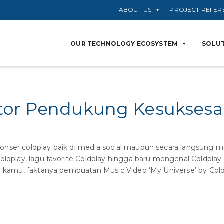
ABOUT US
PROJECT REFER
OUR TECHNOLOGY ECOSYSTEM
SOLUT
tor Pendukung Kesuksesa
ser coldplay baik di media social maupun secara langsung me
Coldplay, lagu favorite Coldplay hingga baru mengenal Coldpl
kah kamu, faktanya pembuatan Music Video ‘My Universe’ by 