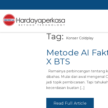
Tag:
Konser Coldplay
Metode AI Fak
X BTS
Ramainya perbincangan tentang kon
dibahas. Mulai dari awal mengenal 
jadi topik pembicaraan. Tapi tahu
kecerdasan buatan […]
Read Full Article