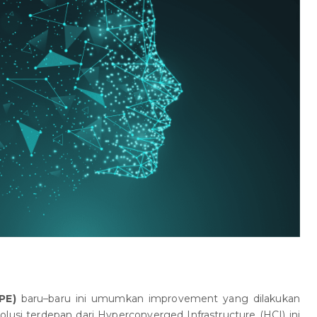
PE)
baru–baru ini umumkan improvement yang dilakukan
 solusi terdepan dari Hyperconverged Infrastructure (HCI) ini