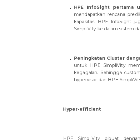
HPE InfoSight pertama u
mendapatkan rencana predik
kapasitas. HPE InfoSight ju
SimpliVity ke dalam sistem da
Peningkatan Cluster denga
untuk HPE SimpliVity mem
kegagalan. Sehingga custo
hypervisor dan HPE SimpliVity
Hyper-efficient
HPE SimpliVity dibuat denga