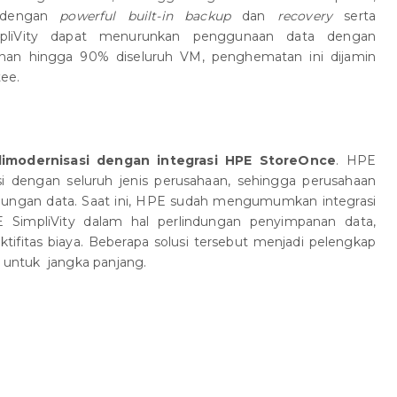
g dengan
powerful built-in backup
dan
recovery
serta
pliVity dapat menurunkan penggunaan data dengan
an hingga 90% diseluruh VM, penghematan ini dijamin
ee.
dimodernisasi dengan integrasi HPE StoreOnce
. HPE
asi dengan seluruh jenis perusahaan, sehingga perusahaan
ndungan data. Saat ini, HPE sudah mengumumkan integrasi
SimpliVity dalam hal perlindungan penyimpanan data,
tifitas biaya. Beberapa solusi tersebut menjadi pelengkap
y untuk jangka panjang.