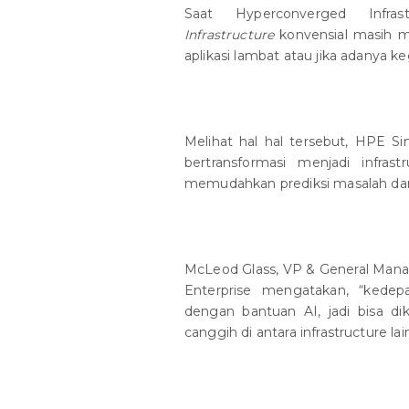
Saat Hyperconverged Infra
Infrastructure
konvensial masih m
aplikasi lambat atau jika adanya k
Melihat hal hal tersebut, HPE Si
bertransformasi menjadi infrast
memudahkan prediksi masalah dan 
McLeod Glass, VP & General Mana
Enterprise mengatakan, “kedepa
dengan bantuan AI, jadi bisa di
canggih di antara infrastructure lai