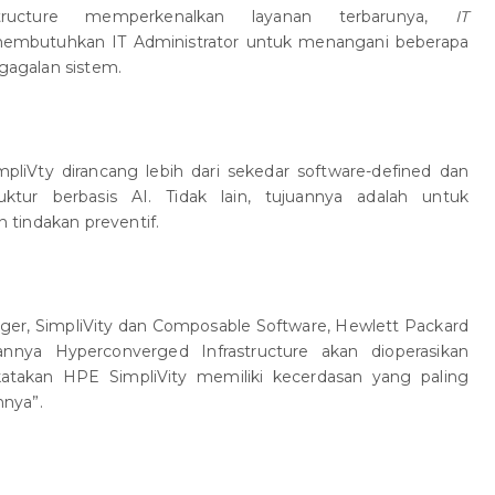
structure memperkenalkan layanan terbarunya,
IT
embutuhkan IT Administrator untuk menangani beberapa
egagalan sistem.
mpliVty dirancang lebih dari sekedar software-defined dan
ruktur berbasis AI. Tidak lain, tujuannya adalah untuk
tindakan preventif.
ger, SimpliVity dan Composable Software, Hewlett Packard
nnya Hyperconverged Infrastructure akan dioperasikan
katakan HPE SimpliVity memiliki kecerdasan yang paling
nnya”.