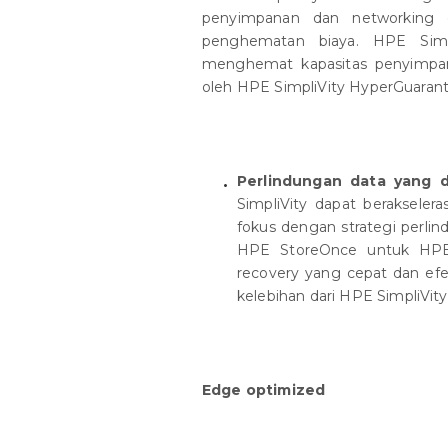
penyimpanan dan networkin
penghematan biaya. HPE Sim
menghemat kapasitas penyimpan
oleh HPE SimpliVity HyperGuarant
Perlindungan data yang 
SimpliVity dapat berakseler
fokus dengan strategi perli
HPE StoreOnce untuk HPE 
recovery yang cepat dan efek
kelebihan dari HPE SimpliVit
Edge optimized