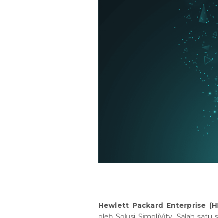
Hewlett Packard Enterprise (H
oleh Solusi SimpliVity. Salah satu