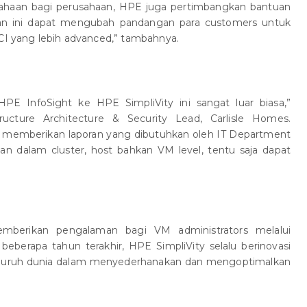
haan bagi perusahaan, HPE juga pertimbangkan bantuan
san ini dapat mengubah pandangan para customers untuk
HCI yang lebih advanced,” tambahnya.
 HPE InfoSight ke HPE SimpliVity ini sangat luar biasa,”
ucture Architecture & Security Lead, Carlisle Homes.
n memberikan laporan yang dibutuhkan oleh IT Department
an dalam cluster, host bahkan VM level, tentu saja dapat
mberikan pengalaman bagi VM administrators melalui
 beberapa tahun terakhir, HPE SimpliVity selalu berinovasi
luruh dunia dalam menyederhanakan dan mengoptimalkan