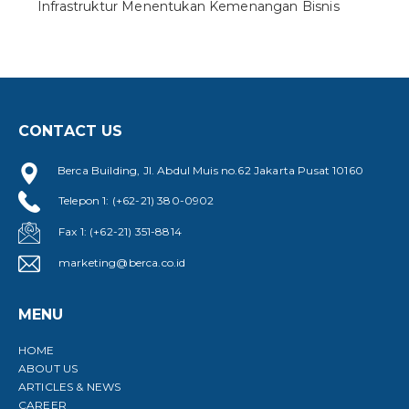
Infrastruktur Menentukan Kemenangan Bisnis
CONTACT US
Berca Building, Jl. Abdul Muis no.62 Jakarta Pusat 10160
Telepon 1: (+62-21) 380-0902
Fax 1: (+62-21) 351-8814
marketing@berca.co.id
MENU
HOME
ABOUT US
ARTICLES & NEWS
CAREER