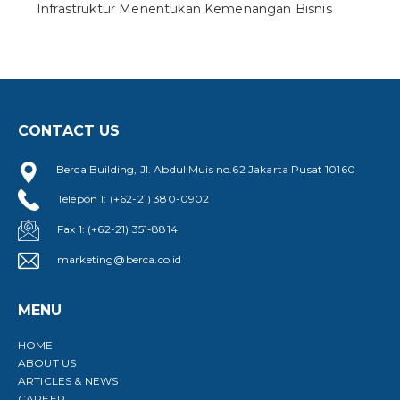
Infrastruktur Menentukan Kemenangan Bisnis
CONTACT US
Berca Building, Jl. Abdul Muis no.62 Jakarta Pusat 10160
Telepon 1: (+62-21) 380-0902
Fax 1: (+62-21) 351-8814
marketing@berca.co.id
MENU
HOME
ABOUT US
ARTICLES & NEWS
CAREER