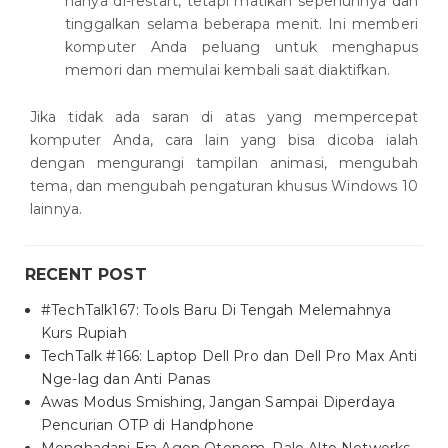
hanya di-restart, tetapi matikan sepenuhnya dan
tinggalkan selama beberapa menit. Ini memberi
komputer Anda peluang untuk menghapus
memori dan memulai kembali saat diaktifkan.
Jika tidak ada saran di atas yang mempercepat
komputer Anda, cara lain yang bisa dicoba ialah
dengan mengurangi tampilan animasi, mengubah
tema, dan mengubah pengaturan khusus Windows 10
lainnya.
RECENT POST
#TechTalk167: Tools Baru Di Tengah Melemahnya
Kurs Rupiah
TechTalk #166: Laptop Dell Pro dan Dell Pro Max Anti
Nge-lag dan Anti Panas
Awas Modus Smishing, Jangan Sampai Diperdaya
Pencurian OTP di Handphone
Menghadapi Era Agen Otonom, Palo Alto Networks