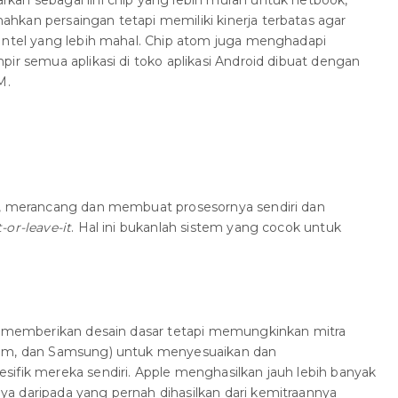
kan sebagai lini chip yang lebih murah untuk netbook,
hkan persaingan tetapi memiliki kinerja terbatas agar
 Intel yang lebih mahal. Chip atom juga menghadapi
pir semua aplikasi di toko aplikasi Android dibuat dengan
M.
p, merancang dan membuat prosesornya sendiri dan
t-or-leave-it
. Hal ini bukanlah sistem yang cocok untuk
ng memberikan desain dasar tetapi memungkinkan mitra
omm, dan Samsung) untuk menyesuaikan dan
ifik mereka sendiri. Apple menghasilkan jauh lebih banyak
a daripada yang pernah dihasilkan dari kemitraannya