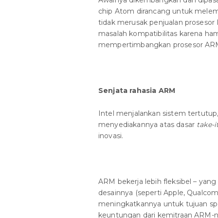
Awalnya dikembangkan dan dipasar
chip Atom dirancang untuk melema
tidak merusak penjualan prosesor
masalah kompatibilitas karena ham
mempertimbangkan prosesor AR
Senjata rahasia ARM
Intel menjalankan sistem tertutu
menyediakannya atas dasar
take-i
inovasi.
ARM bekerja lebih fleksibel – ya
desainnya (seperti Apple, Qualc
meningkatkannya untuk tujuan spes
keuntungan dari kemitraan ARM-ny