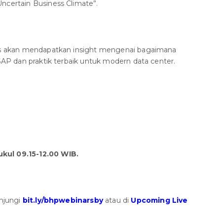
ncertain Business Climate”.
ens akan mendapatkan insight mengenai bagaimana
 SAP dan praktik terbaik untuk modern data center.
kul 09.15-12.00 WIB.
unjungi
bit.ly/bhpwebinarsby
atau di
Upcoming Live