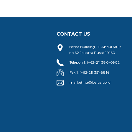
CONTACT US
Berca Building, Jl. Abdul Muis
no.62 Jakarta Pusat 10160
Telepon 1: (+62-21) 380-0902
Fax 1: (+62-21) 351-8814
marketing@berca.co.id