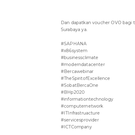
Dan dapatkan voucher OVO bagi 
Surabaya ya.
#SAPHANA
#x86system
#businessclimate
#moderndatacenter
#Bercawebinar
#TheSpiritofExcellence
#SobatBercaOne
#BHp2020
#informationtechnology
#computernetwork
#ITInfrastruacture
#servicesprovider
#ICTCompany