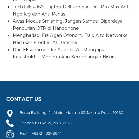
TechTalk #166: Laptop Dell Pro dan Dell Pro Max Anti
Nge-lag dan Anti Panas
Awas Modus Smishing, Jangan Sampai Diperdaya
Pencurian OTP di Handphone
Menghadapi Era Agen Otonom, Palo Alto Networks
Hadirkan Frontier AI Defense
Dari Eksperimen ke Agentic AI: Mengapa
Infrastruktur Menentukan Kemenangan Bisnis
CONTACT US
Berca Building, Jl. Abdul Muis no.62 Jakarta Pusat 10160
Telepon 1: (+62-21) 380-0902
Fax 1: (+62-21) 351-8814