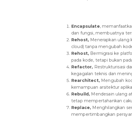
Encapsulate
, memanfaatka
dan fungsi, membuatnya ters
Rehost,
Menerapkan ulang kom
cloud) tanpa mengubah kode, 
Rehost,
Bermigrasi ke plat
pada kode, tetapi bukan pada 
Refactor,
Restrukturisasi 
kegagalan teknis dan mening
Rearchitect,
Mengubah kod
kemampuan arsitektur aplikas
Rebuild,
Mendesain ulang at
tetap mempertahankan cakup
Replace,
Menghilangkan se
mempertimbangkan persyara