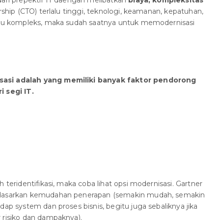
dari prepektif IT daengan melibatkan
biaya, kompleksitas
ership (CTO) terlalu tinggi, teknologi, keamanan, kepatuhan,
lalu kompleks, maka sudah saatnya untuk memodernisasi
sasi adalah yang memiliki banyak faktor pendorong
i segi IT.
 teridentifikasi, maka coba lihat opsi modernisasi. Gartner
rdasarkan kemudahan penerapan (semakin mudah, semakin
dap system dan proses bisnis, begitu juga sebaliknya jika
 risiko dan dampaknya).