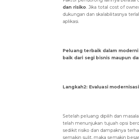
Faktor pendorong lainnya berasal 
dan risiko
. Jika total cost of own
dukungan dan skalabilitasnya ter
aplikasi.
Peluang terbaik dalam moderni
baik dari segi bisnis maupun dar
Langkah2: Evaluasi modernisasi
Setelah peluang dipilih dan masalah
telah menunjukan tujuah opsi be
sedikit risiko dan dampaknya terha
semakin sulit, maka semakin besar