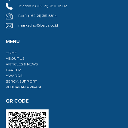
Telepon 1: (+62-21) 380-0902
Fax 1: (+62-21) 351-8814
marketing@berca.co.id
MENU
HOME
ABOUT US
ARTICLES & NEWS
CAREER
AWARDS
BERCA SUPPORT
KEBIJAKAN PRIVASI
QR CODE