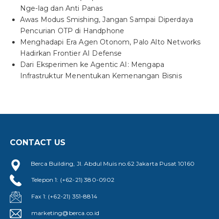
Nge-lag dan Anti Panas
Awas Modus Smishing, Jangan Sampai Diperdaya
Pencurian OTP di Handphone
Menghadapi Era Agen Otonom, Palo Alto Networks
Hadirkan Frontier AI Defense
Dari Eksperimen ke Agentic AI: Mengapa
Infrastruktur Menentukan Kemenangan Bisnis
CONTACT US
Berca Building, Jl. Abdul Muis no.62 Jakarta Pusat 10160
Telepon 1: (+62-21) 380-0902
Fax 1: (+62-21) 351-8814
marketing@berca.co.id