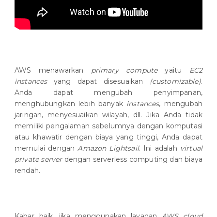
AWS menawarkan
primary compute
yaitu
EC2
instances
yang dapat disesuaikan
(customizable)
.
Anda dapat mengubah penyimpanan,
menghubungkan lebih banyak
instances
, mengubah
jaringan, menyesuaikan wilayah, dll. Jika Anda tidak
memiliki pengalaman sebelumnya dengan komputasi
atau khawatir dengan biaya yang tinggi, Anda dapat
memulai dengan
Amazon Lightsail
. Ini adalah
virtual
private server
dengan serverless computing dan biaya
rendah.
Kabar baik, jika menggunakan layanan
AWS cloud