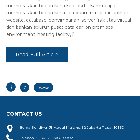
memigrasikan beban kerja ke cloud. Kamu dapat
memigrasikan beban kerja apa punm mulai dari aplikasi,
website, database, penyimpanan, server fisik atau virtual
dan bahkan seluruh pusat data dari on-premises
environment, hosting facility, […]
Read Full Article
Posts
Page
1
Page
2
Next
navigation
CONTACT US
Berca Building, Jl. Abdul Muis no.62 Jakarta Pusat 10160
Telepon 1: (+62-21) 380-0902