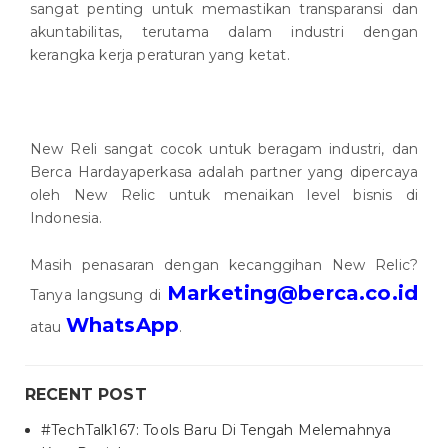
sangat penting untuk memastikan transparansi dan
akuntabilitas, terutama dalam industri dengan
kerangka kerja peraturan yang ketat.
New Reli sangat cocok untuk beragam industri, dan
Berca Hardayaperkasa adalah partner yang dipercaya
oleh New Relic untuk menaikan level bisnis di
Indonesia.
Masih penasaran dengan kecanggihan New Relic?
Marketing@berca.co.id
Tanya langsung di
WhatsApp
atau
.
RECENT POST
#TechTalk167: Tools Baru Di Tengah Melemahnya