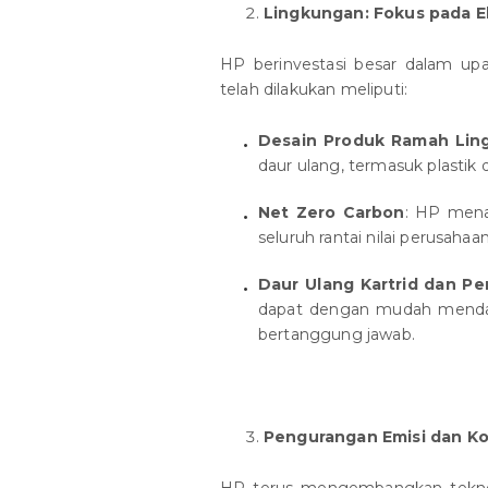
Lingkungan: Fokus pada E
HP berinvestasi besar dalam upay
telah dilakukan meliputi:
Desain Produk Ramah Lin
daur ulang, termasuk plastik d
Net Zero Carbon
: HP men
seluruh rantai nilai perusaha
Daur Ulang Kartrid dan Pe
dapat dengan mudah mendaur
bertanggung jawab.
Pengurangan Emisi dan Ko
HP terus mengembangkan teknol