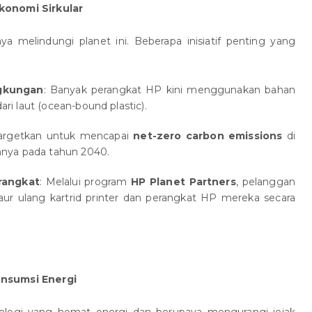
konomi Sirkular
a melindungi planet ini. Beberapa inisiatif penting yang
gkungan
: Banyak perangkat HP kini menggunakan bahan
ari laut (ocean-bound plastic).
argetkan untuk mencapai
net-zero carbon emissions
di
annya pada tahun 2040.
rangkat
: Melalui program
HP Planet Partners
, pelanggan
 ulang kartrid printer dan perangkat HP mereka secara
nsumsi Energi
ogi yang hemat energi dan berupaya mengurangi jejak