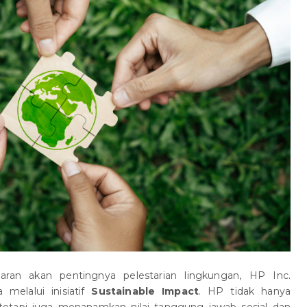
ran akan pentingnya pelestarian lingkungan, HP Inc.
melalui inisiatif
Sustainable Impact
. HP tidak hanya
, tetapi juga menanamkan nilai tanggung jawab sosial dan