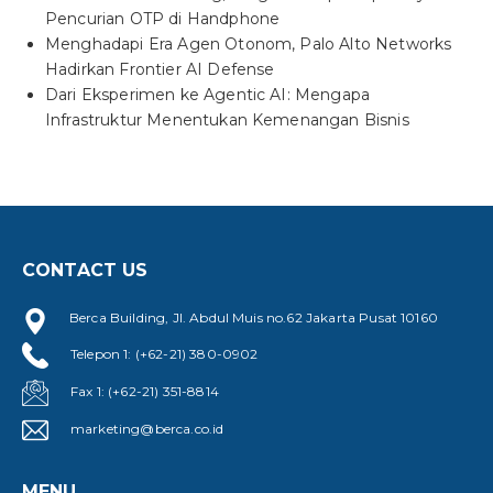
Pencurian OTP di Handphone
Menghadapi Era Agen Otonom, Palo Alto Networks
Hadirkan Frontier AI Defense
Dari Eksperimen ke Agentic AI: Mengapa
Infrastruktur Menentukan Kemenangan Bisnis
CONTACT US
Berca Building, Jl. Abdul Muis no.62 Jakarta Pusat 10160
Telepon 1: (+62-21) 380-0902
Fax 1: (+62-21) 351-8814
marketing@berca.co.id
MENU