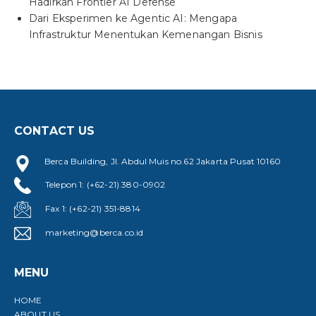
Hadirkan Frontier AI Defense
Dari Eksperimen ke Agentic AI: Mengapa
Infrastruktur Menentukan Kemenangan Bisnis
CONTACT US
Berca Building, Jl. Abdul Muis no.62 Jakarta Pusat 10160
Telepon 1: (+62-21) 380-0902
Fax 1: (+62-21) 351-8814
marketing@berca.co.id
MENU
HOME
ABOUT US