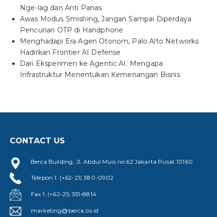
Nge-lag dan Anti Panas
Awas Modus Smishing, Jangan Sampai Diperdaya
Pencurian OTP di Handphone
Menghadapi Era Agen Otonom, Palo Alto Networks
Hadirkan Frontier AI Defense
Dari Eksperimen ke Agentic AI: Mengapa
Infrastruktur Menentukan Kemenangan Bisnis
CONTACT US
Berca Building, Jl. Abdul Muis no.62 Jakarta Pusat 10160
Telepon 1: (+62-21) 380-0902
Fax 1: (+62-21) 351-8814
marketing@berca.co.id