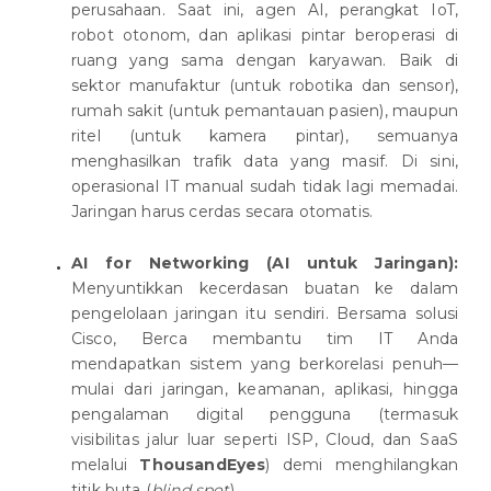
perusahaan. Saat ini, agen AI, perangkat IoT,
robot otonom, dan aplikasi pintar beroperasi di
ruang yang sama dengan karyawan. Baik di
sektor manufaktur (untuk robotika dan sensor),
rumah sakit (untuk pemantauan pasien), maupun
ritel (untuk kamera pintar), semuanya
menghasilkan trafik data yang masif. Di sini,
operasional IT manual sudah tidak lagi memadai.
Jaringan harus cerdas secara otomatis.
AI for Networking (AI untuk Jaringan):
Menyuntikkan kecerdasan buatan ke dalam
pengelolaan jaringan itu sendiri. Bersama solusi
Cisco, Berca membantu tim IT Anda
mendapatkan sistem yang berkorelasi penuh—
mulai dari jaringan, keamanan, aplikasi, hingga
pengalaman digital pengguna (termasuk
visibilitas jalur luar seperti ISP, Cloud, dan SaaS
melalui
ThousandEyes
) demi menghilangkan
titik buta (
blind spot
).