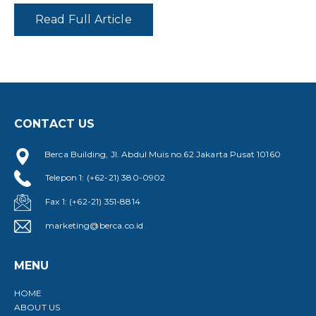
Read Full Article
CONTACT US
Berca Building, Jl. Abdul Muis no.62 Jakarta Pusat 10160
Telepon 1: (+62-21) 380-0902
Fax 1: (+62-21) 351-8814
marketing@berca.co.id
MENU
HOME
ABOUT US