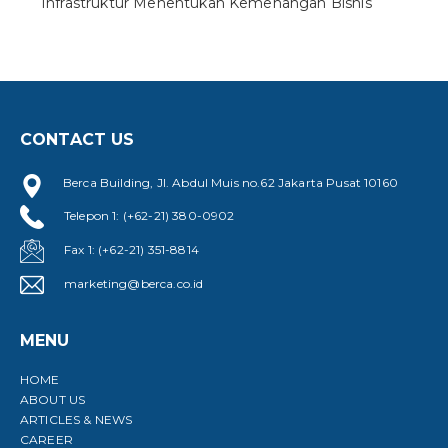
Infrastruktur Menentukan Kemenangan Bisnis
CONTACT US
Berca Building, Jl. Abdul Muis no.62 Jakarta Pusat 10160
Telepon 1: (+62-21) 380-0902
Fax 1: (+62-21) 351-8814
marketing@berca.co.id
MENU
HOME
ABOUT US
ARTICLES & NEWS
CAREER