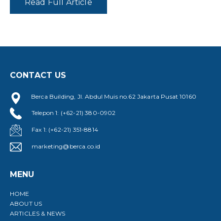
Read Full Article
CONTACT US
Berca Building, Jl. Abdul Muis no.62 Jakarta Pusat 10160
Telepon 1: (+62-21) 380-0902
Fax 1: (+62-21) 351-8814
marketing@berca.co.id
MENU
HOME
ABOUT US
ARTICLES & NEWS