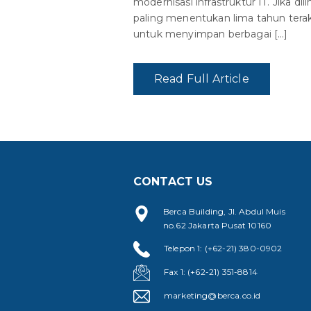
modernisasi infrastruktur IT. Jika 
paling menentukan lima tahun terak
untuk menyimpan berbagai […]
Read Full Article
CONTACT US
Berca Building, Jl. Abdul Muis
no.62 Jakarta Pusat 10160
Telepon 1: (+62-21) 380-0902
Fax 1: (+62-21) 351-8814
marketing@berca.co.id