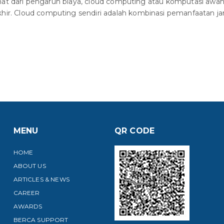
dilihat dari pengaruh biaya, cloud computing atau komputasi awa
hir. Cloud computing sendiri adalah kombinasi pemanfaatan jar
MENU
QR CODE
HOME
ABOUT US
ARTICLES & NEWS
CAREER
AWARDS
BERCA SUPPORT