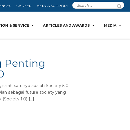
ENCES
CAREER
BERCA SUPPORT
ION & SERVICE
ARTICLES AND AWARDS
MEDIA
g Penting
0
salah satunya adalah Society 5.0.
Plan sebagai future society yang
(Society 1.0) […]