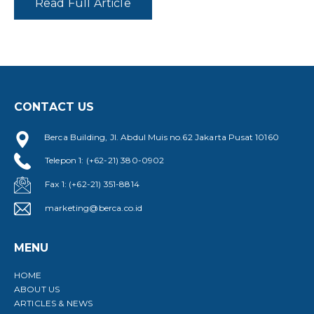
Read Full Article
CONTACT US
Berca Building, Jl. Abdul Muis no.62 Jakarta Pusat 10160
Telepon 1: (+62-21) 380-0902
Fax 1: (+62-21) 351-8814
marketing@berca.co.id
MENU
HOME
ABOUT US
ARTICLES & NEWS