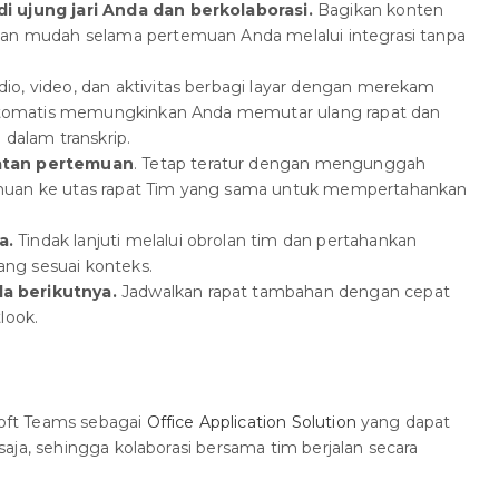
i ujung jari Anda dan berkolaborasi.
Bagikan konten
gan mudah selama pertemuan Anda melalui integrasi tanpa
dio, video, dan aktivitas berbagi layar dengan merekam
i otomatis memungkinkan Anda memutar ulang rapat dan
 dalam transkrip.
atan pertemuan
. Tetap teratur dengan mengunggah
muan ke utas rapat Tim yang sama untuk mempertahankan
a.
Tindak lanjuti melalui obrolan tim dan pertahankan
ng sesuai konteks.
a berikutnya.
Jadwalkan rapat tambahan dengan cepat
look.
oft Teams sebagai
Office Application Solution
yang dapat
aja, sehingga kolaborasi bersama tim berjalan secara