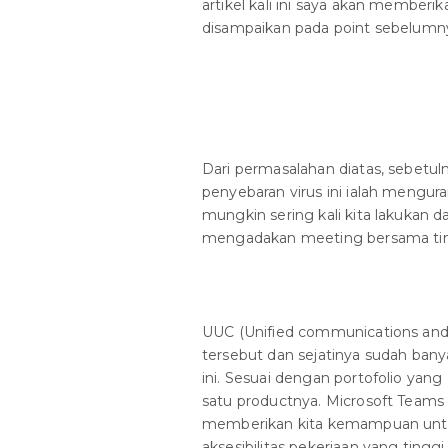
artikel kali ini saya akan member
disampaikan pada point sebelumn
Dari permasalahan diatas, sebetuln
penyebaran virus ini ialah mengur
mungkin sering kali kita lakuka
mengadakan meeting bersama tim 
UUC (Unified communications and c
tersebut dan sejatinya sudah ban
ini. Sesuai dengan portofolio yang
satu productnya. Microsoft Teams
memberikan kita kemampuan untuk
aksesibilitas pekerjaan yang tinggi.