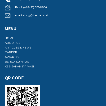
Fax 1: (+62-21) 351-8814
marketing@berca.co.id
MENU
HOME
ABOUT US
ARTICLES & NEWS
CAREER
AWARDS
BERCA SUPPORT
KEBIJAKAN PRIVASI
QR CODE