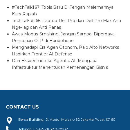
#TechTalk167: Tools Baru Di Tengah Melemahnya
Kurs Rupiah
TechTalk #166: Laptop Dell Pro dan Dell Pro Max Anti
Nge-lag dan Anti Panas
Awas Modus Smishing, Jangan Sampai Diperdaya
Pencurian OTP di Handphone
Menghadapi Era Agen Otonom, Palo Alto Networks
Hadirkan Frontier AI Defense
Dari Eksperimen ke Agentic AI: Mengapa
Infrastruktur Menentukan Kemenangan Bisnis
CONTACT US
Berca Building, Jl. Abdul Muis no.62 Jakarta Pusat 10160
Telepon 1: (+62-21) 380-0902