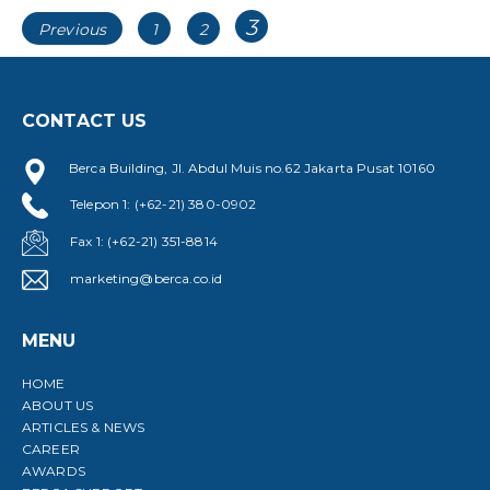
Posts
Page
3
Page
Page
Previous
1
2
navigation
CONTACT US
Berca Building, Jl. Abdul Muis no.62 Jakarta Pusat 10160
Telepon 1: (+62-21) 380-0902
Fax 1: (+62-21) 351-8814
marketing@berca.co.id
MENU
HOME
ABOUT US
ARTICLES & NEWS
CAREER
AWARDS